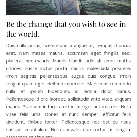
Be the change that you wish to see in
the world.
Duis nulla purus, scelerisque a augue ut, tempus rhoncus
erat. Nam massa mauris, accumsan eget fringilla sed,
placerat nec mauris. Mauris blandit odio sit amet mattis
ultrices. Fusce luctus porta mauris malesuada posuere.
Proin sagittis pellentesque augue quis congue. Proin
feugiat quam eget eleifend imperdiet. Maecenas commodo
nulla et ipsum bibendum, id lacinia dolor varius.
Pellentesque id orci laoreet, sollicitudin ante vitae, aliquam
mauris. Praesent in turpis tortor. Integer ac lacus orci. Nulla
vitae felis urna. Donec at nunc semper, efficitur felis
tincidunt, finibus tortor. Pellentesque nec est eu risus
suscipit vestibulum. Nulla convallis non tortor at fringilla.
Maecenas at elit justo.